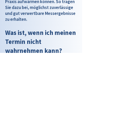
Praxis aufwärmen können. So tragen
Sie dazu bei, möglichst zuverlässige
und gut verwertbare Messergebnisse
zu erhalten.
Was ist, wenn ich meinen
Termin nicht
wahrnehmen kann?
Bitte informieren Sie uns so früh wie
möglich, wenn Sie einen Termin nicht
wahrnehmen können. Viele
Patientinnen und Patienten warten
längere Zeit auf einen Termin und
können dadurch gegebenenfalls
kurzfristig nachrücken. Gerne
bemühen wir uns, Ihnen einen
Alternativtermin anzubieten. Werden
verbindlich vereinbarte Termine