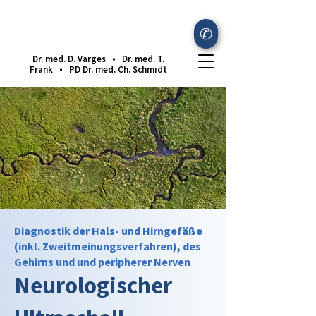
✆
Dr. med. D. Varges •
Dr. med. T.
Frank •
PD Dr. med. Ch. Schmidt
Diagnostik der Hals- und Hirngefäße
(inkl. Zweitmeinungsverfahren), des
Gehirns und und peripherer Nerven
Neurologischer